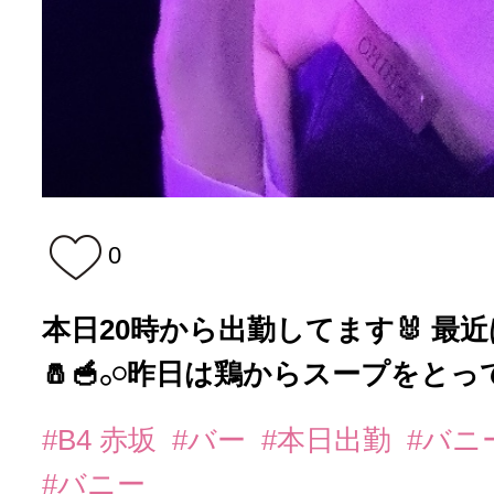
0
本日20時から出勤してます🐰 最
🧂🥣𓂂𓏸昨日は鶏からスープをとって
#B4 赤坂
#バー
#本日出勤
#バニ
#バニー