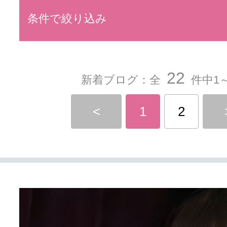
条件で絞り込み
22
新着ブログ：全
件中1～
<
1
2