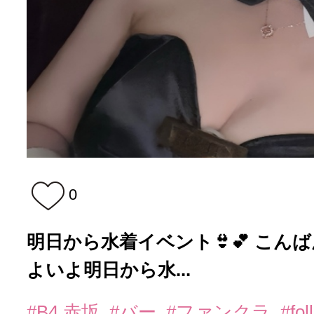
0
明日から水着イベント👙💕 こんば
よいよ明日から水...
#B4 赤坂
#バー
#ファンクラ
#fo