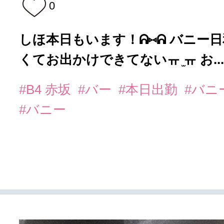
0
しほ本日もいます！ᕱ⑅︎ᕱ バニー
くてお出かけできてないㅠ ̫ㅠ お...
#B4 赤坂
#バー
#本日出勤
#バニ
#バニー