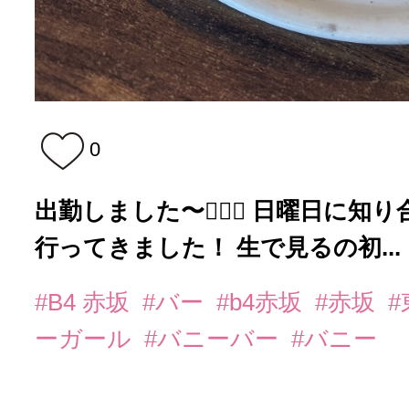
0
出勤しました〜👯‍♀️✨ 日曜日に
行ってきました！ 生で見るの初...
#B4 赤坂
#バー
#b4赤坂
#赤坂
ーガール
#バニーバー
#バニー