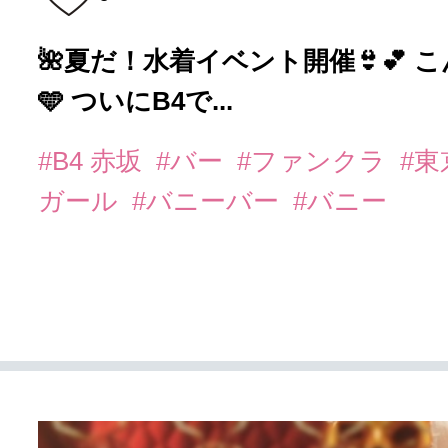
🌺夏だ！水着イベント開催👙💕 
🩵 ついにB4で...
#B4 赤坂
#バー
#ファンクラ
#
ガール
#バニーバー
#バニー