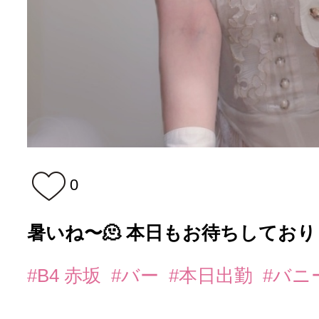
0
暑いね〜🫠 本日もお待ちしており
#B4 赤坂
#バー
#本日出勤
#バニ