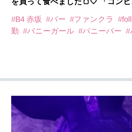
を買って食べました🍞🤍 「コンビニ
#B4 赤坂
#バー
#ファンクラ
#fo
勤
#バニーガール
#バニーバー