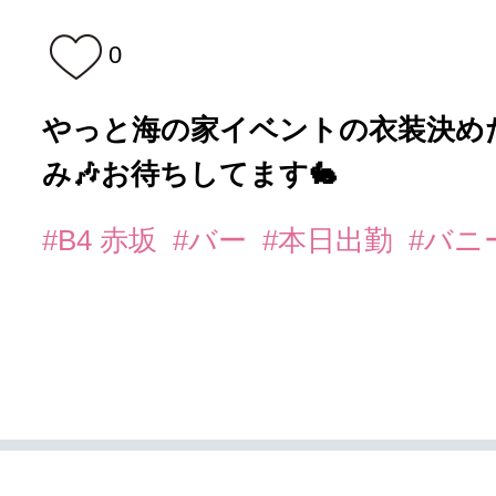
0
やっと海の家イベントの衣装決め
み🎶お待ちしてます🐇
#B4 赤坂
#バー
#本日出勤
#バニ