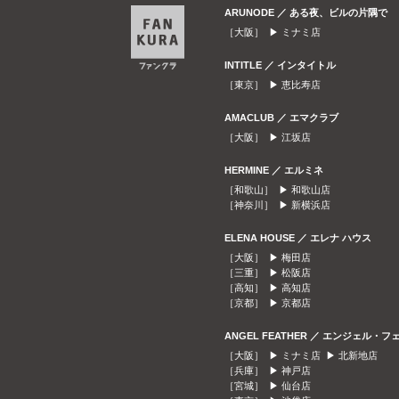
ARUNODE ／ ある夜、ビルの片隅で
［大阪］ ▶
ミナミ店
INTITLE ／ インタイトル
［東京］ ▶
恵比寿店
AMACLUB ／ エマクラブ
［大阪］ ▶
江坂店
HERMINE ／ エルミネ
［和歌山］ ▶
和歌山店
［神奈川］ ▶
新横浜店
ELENA HOUSE ／ エレナ ハウス
［大阪］ ▶
梅田店
［三重］ ▶
松阪店
［高知］ ▶
高知店
［京都］ ▶
京都店
ANGEL FEATHER ／ エンジェル・フ
［大阪］ ▶
ミナミ店
▶
北新地店
［兵庫］ ▶
神戸店
［宮城］ ▶
仙台店