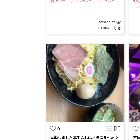
勤
#バニーガール
#バニーバー
#バニー
#
ー
2026.08.07 (金)
しき
B4 赤坂
0
出勤しました👯‍♀️❣️ これはお昼に食べたつ
本日