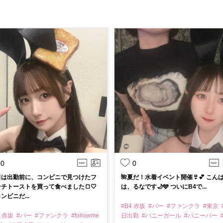
0
0
日は出勤前に、コンビニで見つけたフ
🌺夏だ！水着イベント開催👙💕 こん
チトーストを買って食べました🍞🤍
は、るなです🌙🩵 ついにB4で...
ンビニだ...
#B4 赤坂
#バー
#ファンクラ
#東京
4 赤坂
#バー
#ファンクラ
#followme
日出勤
#バニーガール
#バニーバー