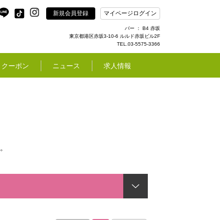
新規会員登録
マイページログイン
バー ： B4 赤坂
東京都港区赤坂3-10-6 ルルド赤坂ビル2F
TEL.03-5575-3366
クーポン
ニュース
求人情報
。