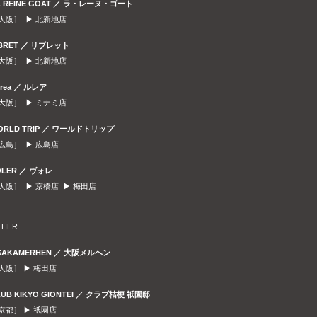
A REINE GOAT ／ ラ・レーヌ・ゴート
大阪］ ▶
北新地店
IBRET ／ リブレット
大阪］ ▶
北新地店
urea ／ ルレア
大阪］ ▶
ミナミ店
ORLD TRIP ／ ワールドトリップ
広島］ ▶
広島店
OLER ／ ヴォレ
大阪］ ▶
京橋店
▶
梅田店
THER
SAKAMERHEN ／ 大阪メルヘン
大阪］ ▶
梅田店
LUB KIKYO GIONTEI ／ クラブ桔梗 祇園邸
京都］ ▶
祇園店