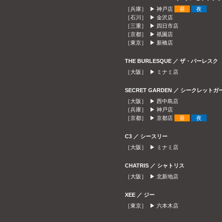
［兵庫］ ▶
神戸店
昼
夜
［石川］ ▶
金沢店
［三重］ ▶
四日市店
［京都］ ▶
祇園店
［東京］ ▶
新橋店
THE BURLESQUE ／ ザ・バーレスク
［大阪］ ▶
ミナミ店
SECRET GARDEN ／ シークレット
［大阪］ ▶
西中島店
［兵庫］ ▶
神戸店
［京都］ ▶
京都店
昼
夜
C3 ／ シースリー
［大阪］ ▶
ミナミ店
CHATRIS ／ シャトリス
［大阪］ ▶
北新地店
XEE ／ ジー
［東京］ ▶
六本木店