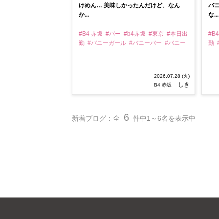
けめん… 美味しかったんだけど、なん
バニ
か...
な...
#B4 赤坂
#バー
#b4赤坂
#東京
#本日出
#B
勤
#バニーガール
#バニーバー
#バニー
勤
2026.07.28 (火)
しき
B4 赤坂
6
新着ブログ：全
件中1～6名を表示中