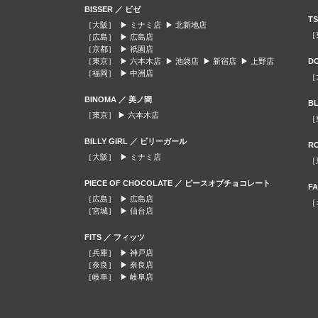
BISSER ／ ビゼ
T
［大阪］ ▶
ミナミ店
▶
北新地店
［
［広島］ ▶
広島店
［京都］ ▶
祇園店
［東京］ ▶
六本木店
▶
池袋店
▶
新宿店
▶
上野店
D
［福岡］ ▶
中洲店
［
BINOMA ／ 美ノ間
B
［東京］ ▶
六本木店
［
BILLY GIRL ／ ビリーガール
R
［大阪］ ▶
ミナミ店
［
PIECE OF CHOCOLATE ／ ピースオブチョコレート
F
［広島］ ▶
広島店
［
［宮城］ ▶
仙台店
FITS ／ フィッツ
［兵庫］ ▶
神戸店
［奈良］ ▶
奈良店
［岐阜］ ▶
岐阜店