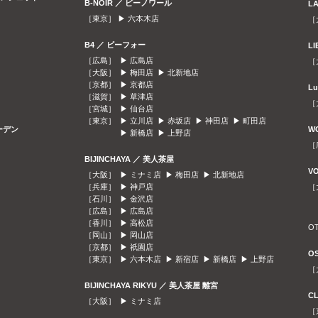
B-NOIR ／ ビーノワール
L
［東京］ ▶
六本木店
［
B4 ／ ビーフォー
L
［広島］ ▶
広島店
［
［大阪］ ▶
梅田店
▶
北新地店
［京都］ ▶
京都店
L
［滋賀］ ▶
草津店
［
［宮城］ ▶
仙台店
［東京］ ▶
立川店
▶
赤坂店
▶
神田店
▶
町田店
ガーデン
W
▶
新橋店
▶
上野店
［
BIJINCHAYA ／ 美人茶屋
V
［大阪］ ▶
ミナミ店
▶
梅田店
▶
北新地店
［兵庫］ ▶
神戸店
［
［石川］ ▶
金沢店
［広島］ ▶
広島店
［香川］ ▶
高松店
O
［岡山］ ▶
岡山店
［京都］ ▶
祇園店
O
［東京］ ▶
六本木店
▶
新宿店
▶
新橋店
▶
上野店
［
BIJINCHAYA RIKYU ／ 美人茶屋 離宮
C
［大阪］ ▶
ミナミ店
［