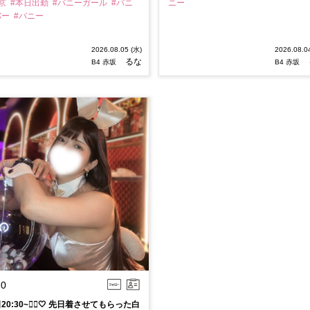
東京
#本日出勤
#バニーガール
#バニ
ニー
バー
#バニー
2026.08.05 (水)
2026.08.0
るな
B4 赤坂
B4 赤坂
0
20:30~👯‍♀️🤍 先日着させてもらった白