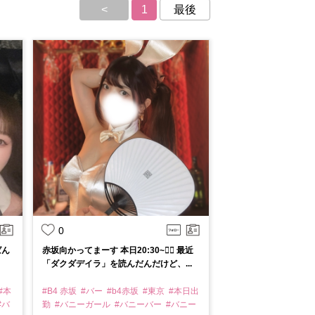
<
1
最後
0
ばん
赤坂向かってまーす 本日20:30~👯‍♀️ 最近
「ダクダデイラ」を読んだんだけど、...
#本
#B4 赤坂
#バー
#b4赤坂
#東京
#本日出
#バ
勤
#バニーガール
#バニーバー
#バニー