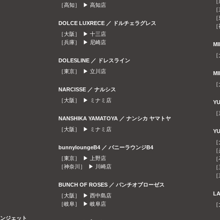
［
［高知］ ▶
高知店
［
［
DOLCE LUXRECE ／ ドルチェラグレス
［
［大阪］ ▶
十三店
［兵庫］ ▶
尼崎店
M
［
DOLESLINE ／ ドレスライン
［東京］ ▶
立川店
M
［
NARCISSE ／ ナルシス
［大阪］ ▶
ミナミ店
Y
［
NANSHIKA YAMATOYA ／ ナンシカ ヤマトヤ
［大阪］ ▶
ミナミ店
Y
［
bunnyloungeB4 ／ バニーラウンジB4
［
［東京］ ▶
上野店
［
［神奈川］ ▶
川崎店
［
［
BUNCH OF ROSES ／ バンチオブローゼス
L
［大阪］ ▶
西中島店
［岐阜］ ▶
岐阜店
［
ラウンジェット