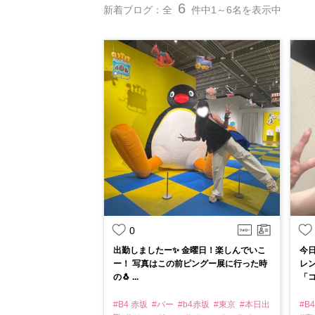
6
新着ブログ：全
件中1～6名を表示中
0
出勤しましたー✨ 金曜日！楽しんでいこ
今
ー！ 写真はこの前ピングー展に行った時
レン
の🐧 ...
「コ
#B4 赤坂
#バー
#b4赤坂
#東京
#本日出
#B