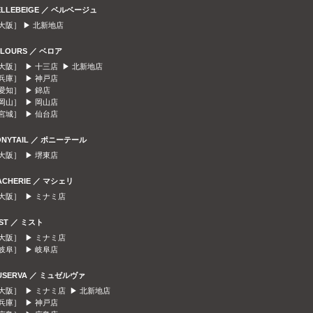
ELLEBEIGE ／ ベルベージュ
大阪］ ▶
北新地店
ELOURS ／ ベロア
大阪］ ▶
十三店
▶
北新地店
兵庫］ ▶
神戸店
愛知］ ▶
錦店
岡山］ ▶
岡山店
宮城］ ▶
仙台店
ONYTAIL ／ ポニーテール
大阪］ ▶
堺東店
ACHERIE ／ マシェリ
大阪］ ▶
ミナミ店
IST ／ ミスト
大阪］ ▶
ミナミ店
岐阜］ ▶
岐阜店
USERVA ／ ミュゼルヴァ
大阪］ ▶
ミナミ店
▶
北新地店
兵庫］ ▶
神戸店