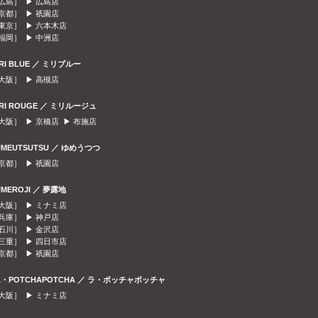
広島］ ▶
広島店
京都］ ▶
祇園店
東京］ ▶
六本木店
福岡］ ▶
中洲店
IRI BLUE ／ ミリブルー
大阪］ ▶
高槻店
IRI ROUGE ／ ミリルージュ
大阪］ ▶
京橋店
▶
布施店
UMEUTSUTSU ／ ゆめうつつ
京都］ ▶
祇園店
UMEROJI ／ 夢露地
大阪］ ▶
ミナミ店
兵庫］ ▶
神戸店
石川］ ▶
金沢店
三重］ ▶
四日市店
京都］ ▶
祇園店
A・POTCHAPOTCHA ／ ラ・ポッチャポッチャ
大阪］ ▶
ミナミ店