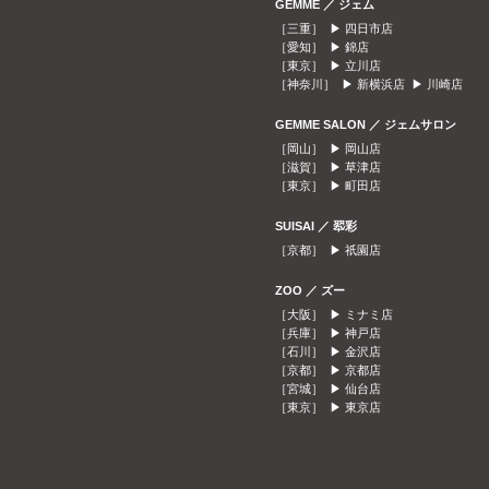
GEMME ／ ジェム
［三重］ ▶
四日市店
［愛知］ ▶
錦店
［東京］ ▶
立川店
［神奈川］ ▶
新横浜店
▶
川崎店
GEMME SALON ／ ジェムサロン
［岡山］ ▶
岡山店
［滋賀］ ▶
草津店
［東京］ ▶
町田店
SUISAI ／ 翆彩
［京都］ ▶
祇園店
ZOO ／ ズー
［大阪］ ▶
ミナミ店
［兵庫］ ▶
神戸店
［石川］ ▶
金沢店
［京都］ ▶
京都店
［宮城］ ▶
仙台店
［東京］ ▶
東京店