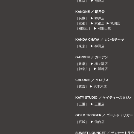
［東京］ ▶
池袋店
KANONE ／ 錵乃音
［兵庫］ ▶
神戸店
［京都］ ▶
京都店
▶
祇園店
［和歌山］ ▶
和歌山店
KANDA CHAYA ／ カンダチャヤ
［東京］ ▶
神田店
GARDEN ／ ガーデン
［岐阜］ ▶
柳ヶ瀬店
［神奈川］ ▶
川崎店
CHLORIS ／ クロリス
［東京］ ▶
六本木店
KATY STUDIO ／ ケイティースタジオ
［三重］ ▶
三重店
GOLD TRIGGER ／ ゴールドトリガー
［宮城］ ▶
仙台店
SUNSET LOUNGET ／ サンセット