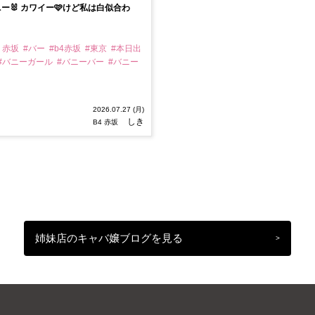
ー🐰 カワイー🩷けど私は白似合わ
4 赤坂
#バー
#b4赤坂
#東京
#本日出
#バニーガール
#バニーバー
#バニー
2026.07.27 (月)
しき
B4 赤坂
姉妹店のキャバ嬢ブログを見る
>