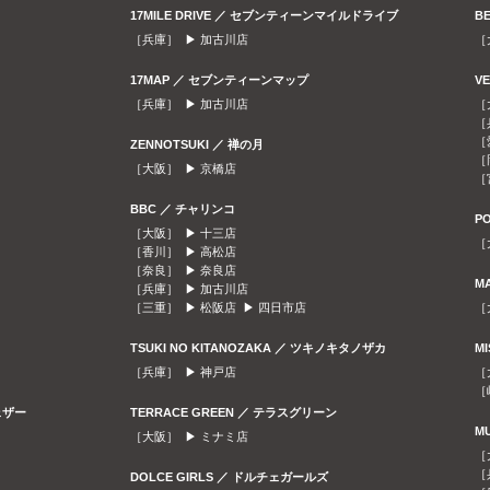
17MILE DRIVE ／ セブンティーンマイルドライブ
B
［兵庫］ ▶
加古川店
［
17MAP ／ セブンティーンマップ
V
［兵庫］ ▶
加古川店
［
［
［
ZENNOTSUKI ／ 禅の月
［
［大阪］ ▶
京橋店
［
BBC ／ チャリンコ
P
［大阪］ ▶
十三店
［
［香川］ ▶
高松店
［奈良］ ▶
奈良店
M
［兵庫］ ▶
加古川店
［三重］ ▶
松阪店
▶
四日市店
［
TSUKI NO KITANOZAKA ／ ツキノキタノザカ
M
［兵庫］ ▶
神戸店
［
［
ェザー
TERRACE GREEN ／ テラスグリーン
M
［大阪］ ▶
ミナミ店
［
［
DOLCE GIRLS ／ ドルチェガールズ